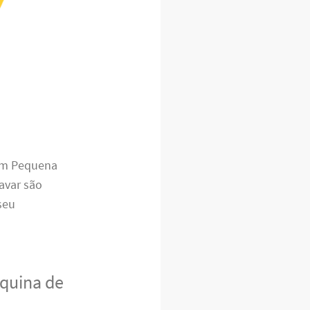
gem Pequena
lavar são
seu
áquina de