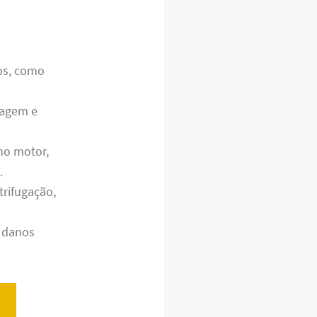
cos, como
nagem e
no motor,
.
trifugação,
o danos