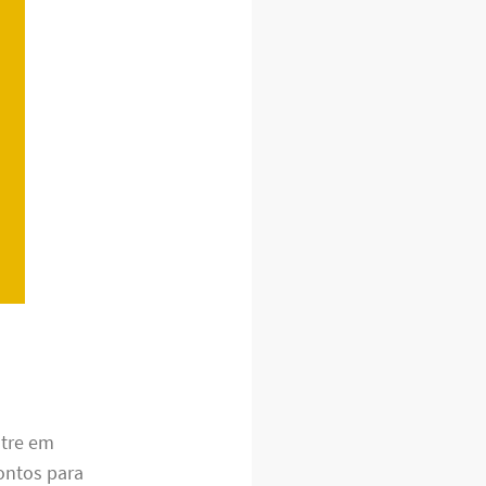
ntre em
ontos para