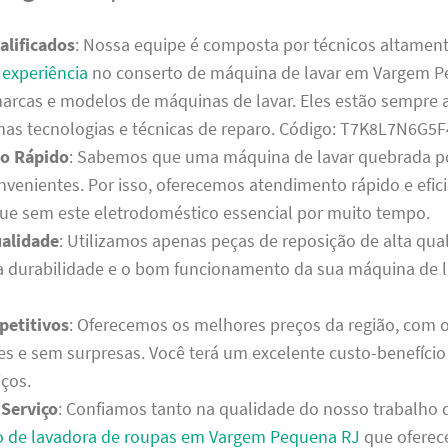
alificados
: Nossa equipe é composta por técnicos altament
a
experiência
no conserto de máquina de lavar em Vargem P
marcas e modelos de máquinas de lavar. Eles estão sempre 
mas tecnologias e técnicas de reparo. Código: T7K8L7N6G
o Rápido
: Sabemos que uma máquina de lavar quebrada p
nvenientes. Por isso, oferecemos atendimento rápido e efic
que sem este eletrodoméstico essencial por muito tempo.
alidade
: Utilizamos apenas peças de reposição de alta qua
a durabilidade e o bom funcionamento da sua máquina de l
petitivos
: Oferecemos os melhores preços da região, com
es e sem surpresas. Você terá um excelente custo-benefício
iços.
 Serviço
: Confiamos tanto na qualidade do nosso trabalho 
 de lavadora de roupas em Vargem Pequena RJ
que oferec