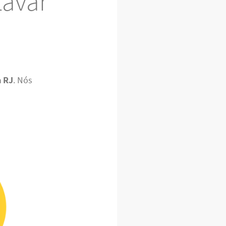
Lavar
a RJ
. Nós