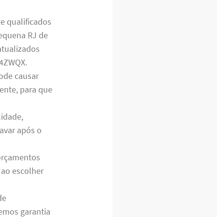
e qualificados
equena RJ de
atualizados
5F4ZWQX.
ode causar
iente, para que
lidade,
avar após o
 orçamentos
 ao escolher
de
emos garantia