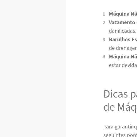
Máquina Nã
Vazamento 
danificadas.
Barulhos Es
de drenage
Máquina Nã
estar devid
Dicas p
de Máqu
Para garantir 
seguintes pon