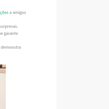
ções
a amigos
surpresas.
ue garante
o demonstra