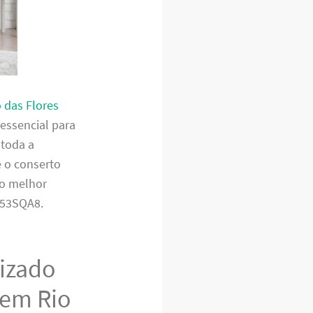
 das Flores
 essencial para
 toda a
e o conserto
 o melhor
F53SQA8.
lizado
 em Rio