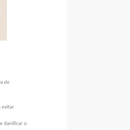
va de
 evitar
 danificar o