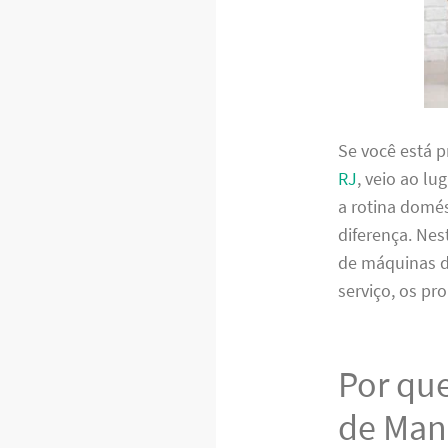
Se você está 
RJ
, veio ao lu
a rotina domés
diferença. Nes
de máquinas de
serviço, os p
Por que
de Man