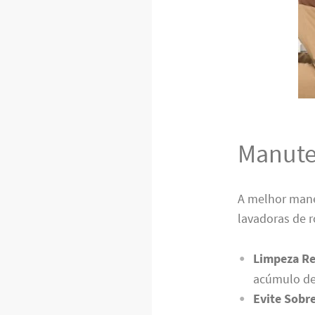
Manute
A melhor mane
lavadoras de r
Limpeza Re
acúmulo de
Evite Sobr