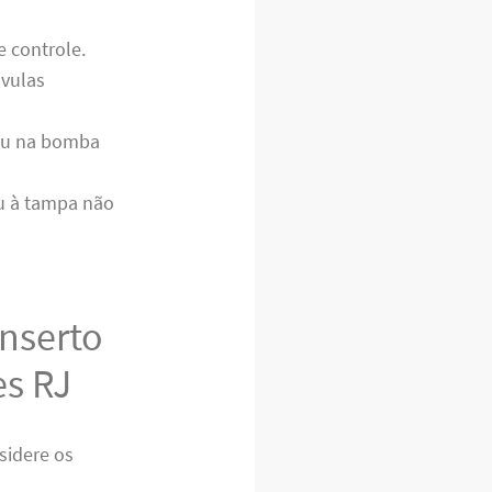
 controle.
vulas
ou na bomba
ou à tampa não
onserto
es RJ
sidere os