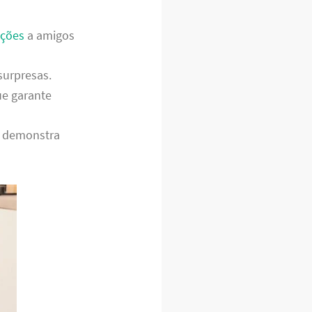
ções
a amigos
surpresas.
ue garante
o demonstra