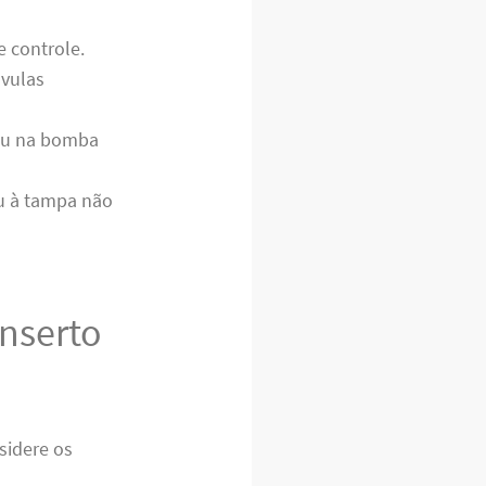
 controle.
vulas
ou na bomba
ou à tampa não
onserto
sidere os