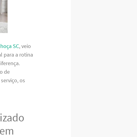
lhoça SC
, veio
l para a rotina
iferença.
to de
serviço, os
lizado
 em