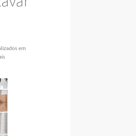
Lavar
alizados em
ais