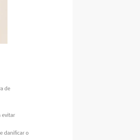
va de
 evitar
 danificar o