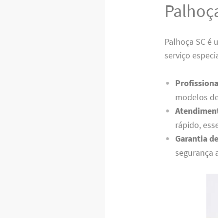
Palhoç
Palhoça SC é 
serviço especi
Profissiona
modelos de
Atendiment
rápido, ess
Garantia de
segurança 