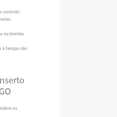
 controle.
vulas
ou na bomba
ou à tampa não
onserto
 GO
sidere os