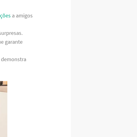
ções
a amigos
surpresas.
ue garante
o demonstra