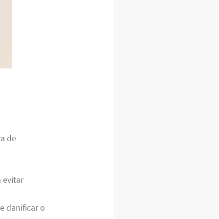
va de
 evitar
 danificar o