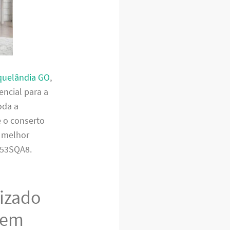
quelândia GO
,
encial para a
oda a
e o conserto
o melhor
F53SQA8.
lizado
 em