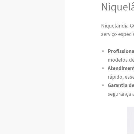
Niquel
Niquelândia G
serviço especi
Profissiona
modelos de
Atendiment
rápido, ess
Garantia de
segurança 