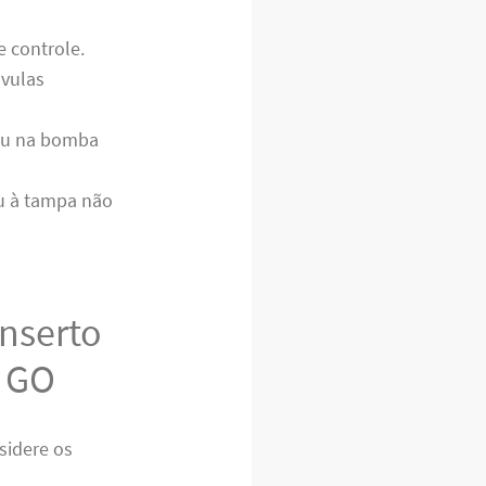
 controle.
vulas
ou na bomba
ou à tampa não
onserto
a GO
sidere os