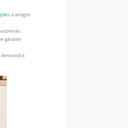
ções
a amigos
surpresas.
ue garante
o demonstra