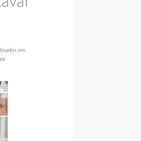
Lavar
lizados em
ais