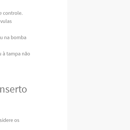
 controle.
vulas
ou na bomba
ou à tampa não
onserto
sidere os