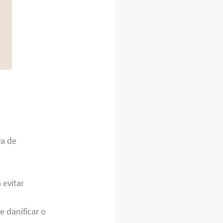
va de
 evitar
 danificar o