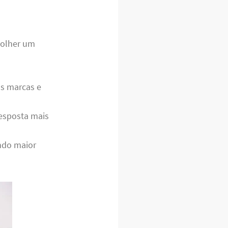
colher um
s marcas e
esposta mais
ndo maior