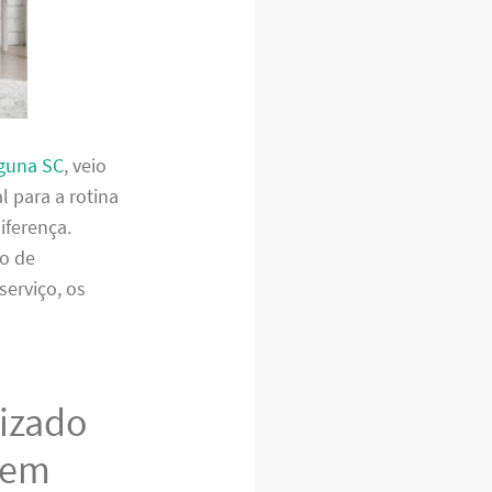
aguna SC
, veio
l para a rotina
iferença.
to de
serviço, os
lizado
 em