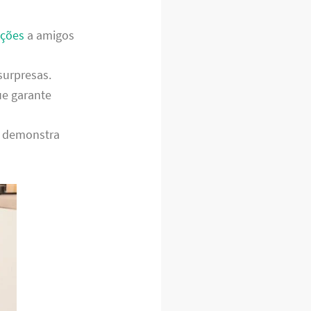
ções
a amigos
surpresas.
ue garante
o demonstra