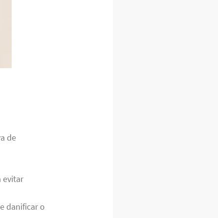
va de
 evitar
 danificar o