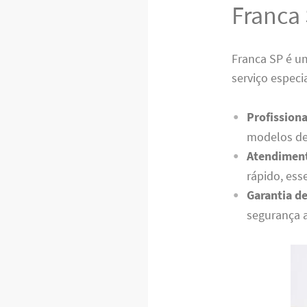
Franca
Franca SP é u
serviço especi
Profissiona
modelos de
Atendiment
rápido, ess
Garantia de
segurança 