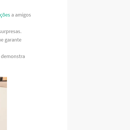
ções
a amigos
surpresas.
ue garante
o demonstra