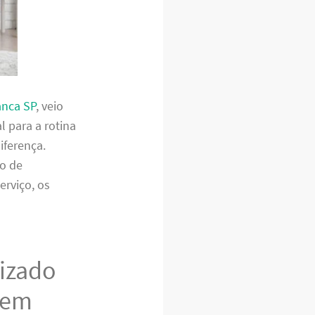
anca SP
, veio
l para a rotina
iferença.
to de
erviço, os
lizado
 em