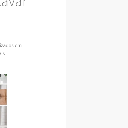
Lavar
lizados em
ais