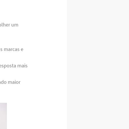
colher um
s marcas e
esposta mais
ndo maior