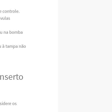
 controle.
vulas
ou na bomba
ou à tampa não
onserto
sidere os