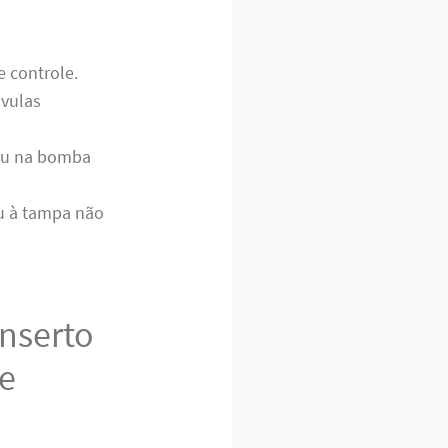
 controle.
vulas
ou na bomba
ou à tampa não
onserto
e