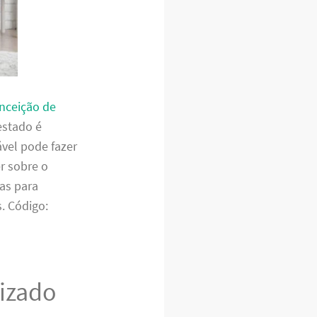
nceição de
estado é
ável pode fazer
r sobre o
as para
. Código:
lizado