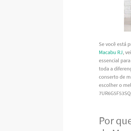
Se você está 
Macabu RJ
, v
essencial para
toda a diferen
conserto de m
escolher o me
7UR6G5F53SQ
Por que