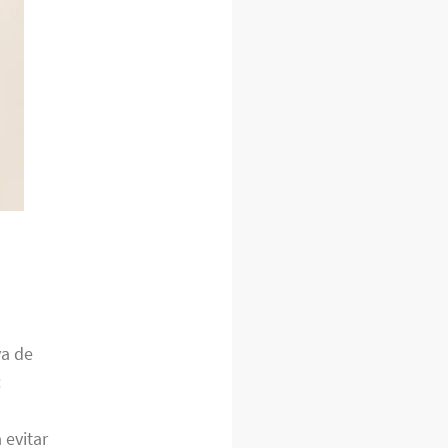
va de
:
 evitar