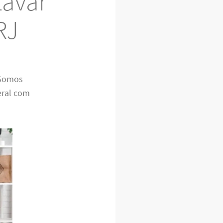
Lavar
RJ
 Somos
eral com