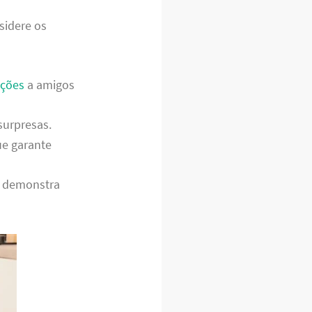
sidere os
ções
a amigos
surpresas.
ue garante
o demonstra