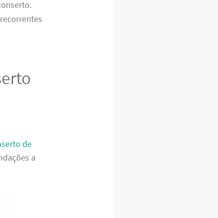
conserto.
 recorrentes
serto
serto de
endações a