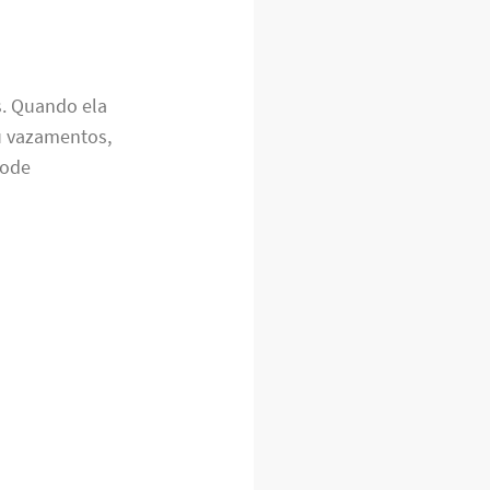
s. Quando ela
u vazamentos,
pode