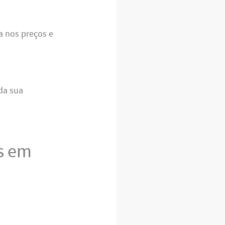
ia nos preços e
da sua
s em