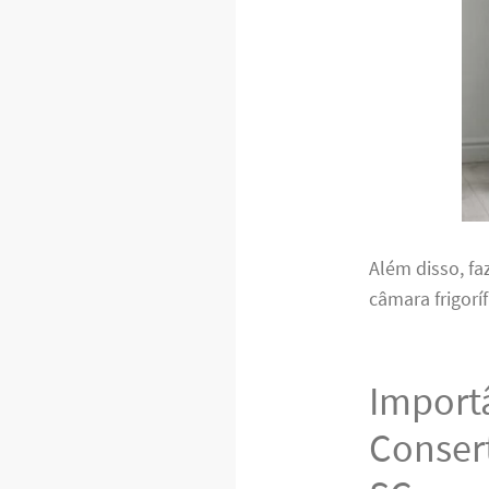
Além disso, fa
câmara frigorí
Importâ
Consert