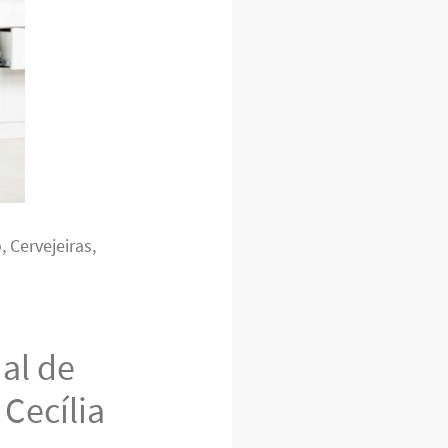
 Cervejeiras,
al de
Cecília