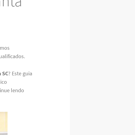
anta
omos
alificados.
a SC
? Este guia
nico
tinue lendo