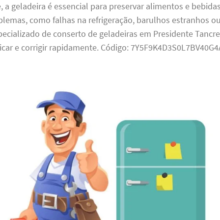
 a geladeira é essencial para preservar alimentos e bebida
blemas, como falhas na refrigeração, barulhos estranhos o
pecializado de conserto de geladeiras em Presidente Tancr
icar e corrigir rapidamente. Código: 7Y5F9K4D3S0L7BV40G4