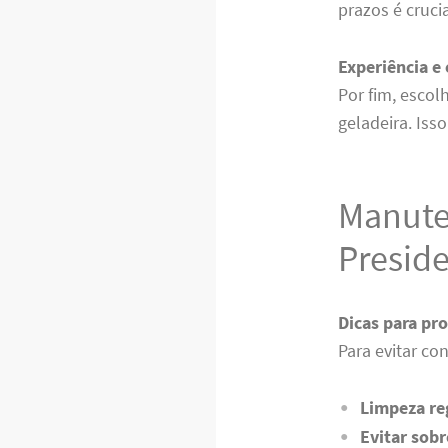
prazos é cruci
Experiência e 
Por fim, escol
geladeira. Iss
Manute
Presid
Dicas para pro
Para evitar co
Limpeza re
Evitar sob