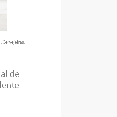
 Cervejeiras,
al de
dente