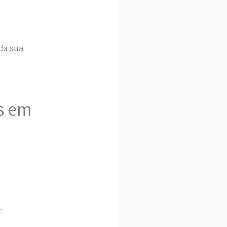
da sua
s em
.