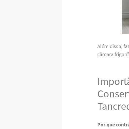
Além disso, fa
câmara frigorí
Importâ
Conser
Tancre
Por que contr