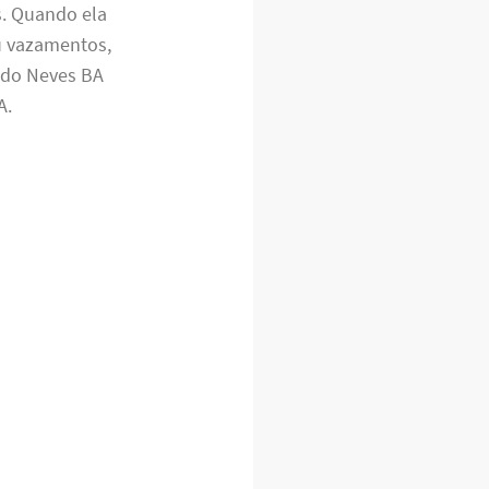
s. Quando ela
u vazamentos,
edo Neves BA
A.