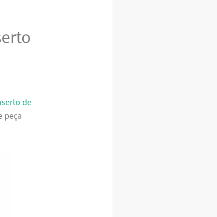
serto
serto de
 e peça