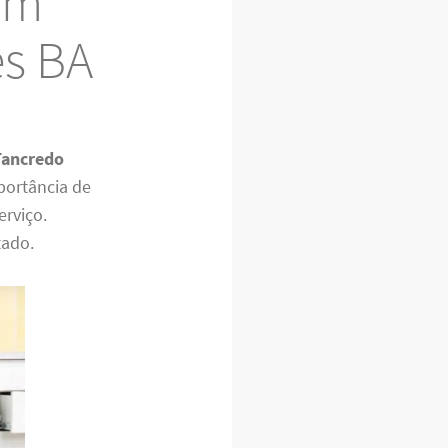
em
es BA
Tancredo
mportância de
erviço.
tado.