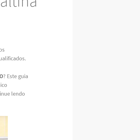
altina
os
alificados.
GO
? Este guia
nico
tinue lendo