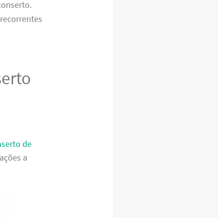
conserto.
 recorrentes
serto
serto de
dações a