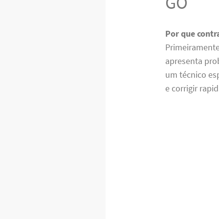
GO
Por que contr
Primeiramente,
apresenta pro
um técnico es
e corrigir ra