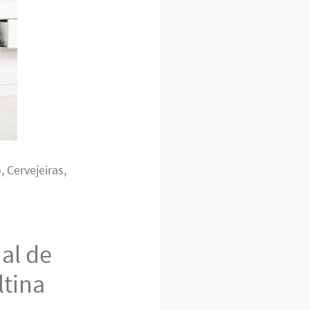
 Cervejeiras,
al de
ltina