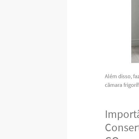
Além disso, fa
câmara frigorí
Importâ
Consert