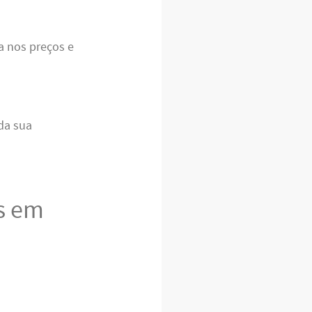
ia nos preços e
da sua
s em