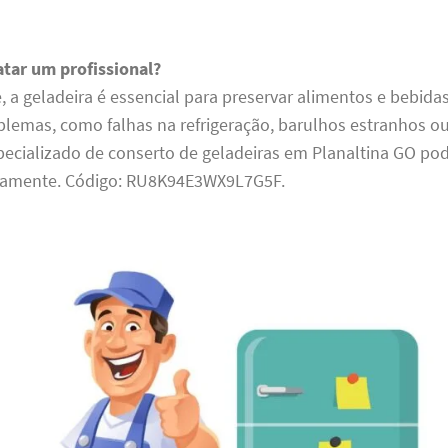
atar um profissional?
 a geladeira é essencial para preservar alimentos e bebida
blemas, como falhas na refrigeração, barulhos estranhos o
pecializado de conserto de geladeiras em Planaltina GO pod
pidamente. Código: RU8K94E3WX9L7G5F.