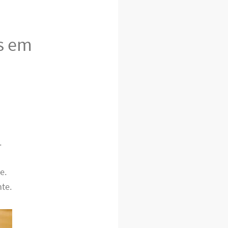
s em
.
e.
te.