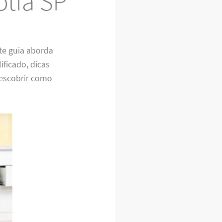
otia SP
ste guia aborda
ificado, dicas
descobrir como