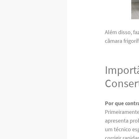
Além disso, fa
câmara frigorí
Importâ
Consert
Por que contr
Primeiramente,
apresenta pro
um técnico esp
corrigir rapi