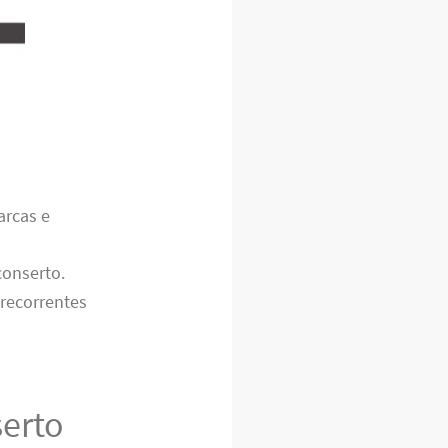
arcas e
conserto.
 recorrentes
serto