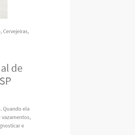
 Cervejeiras,
al de
 SP
s. Quando ela
u vazamentos,
gnosticar e