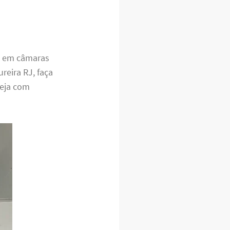
o em câmaras
reira RJ, faça
seja com