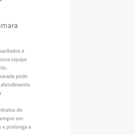
Câmara
pacitados e
Nossa equipe
rto.
 parada pode
no atendimento
u
ntratos de
 sempre em
s e prolonga a