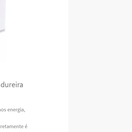
adureira
s energia,
orretamente é