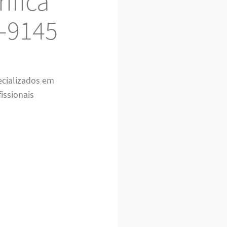
ífica
4-9145
ecializados em
fissionais