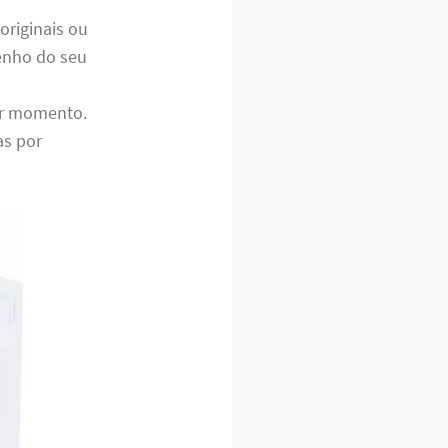
originais ou
enho do seu
er momento.
as por