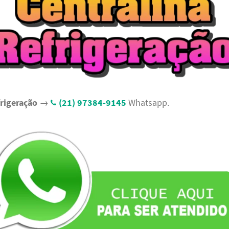
frigeração
→
(21) 97384-9145
Whatsapp.