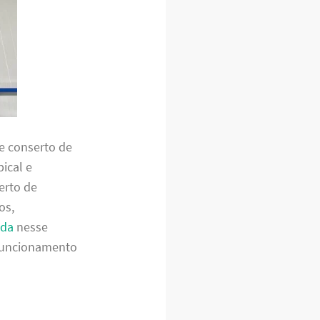
e conserto de
pical e
erto de
os,
ada
nesse
o funcionamento