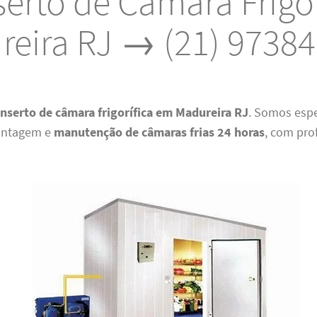
erto de Câmara Frigor
eira RJ → (21) 9738
nserto de câmara frigorífica em Madureira RJ
. Somos esp
montagem e
manutenção de câmaras frias 24 horas
, com pro