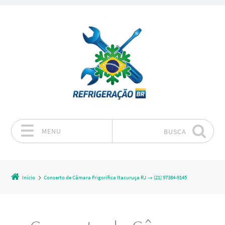
MENU
BUSCA
Pular para o conteúdo
Início
Conserto de Câmara Frigorífica Itacuruça RJ → (21) 97384-9145